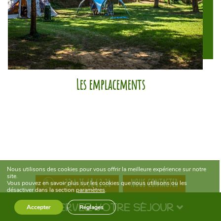
Les emplacements
Nous utilisons des cookies pour vous offrir la meilleure expérience sur notre
site.
NOUS CONTACTER
+33 4 75 68 62 26
Vous pouvez en savoir plus sur les cookies que nous utilisons ou les
désactiver dans la section
paramètres
.
Les équipements sur place : des
RÉSERVEZ VOTRE SÉJOUR
Accepter
Réglages
services pratiques au camping