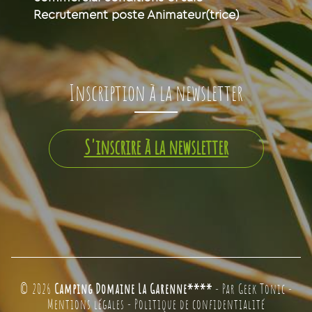
Recrutement poste Animateur(trice)
Inscription à la newsletter
S'inscrire à la newsletter
© 2026
Camping Domaine La Garenne****
- Par
Geek Tonic
-
Mentions légales
-
Politique de confidentialité