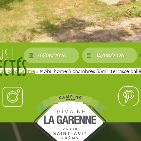
us !
amping Drôme
»
Mobil home 3 chambres 35m², terrasse dall