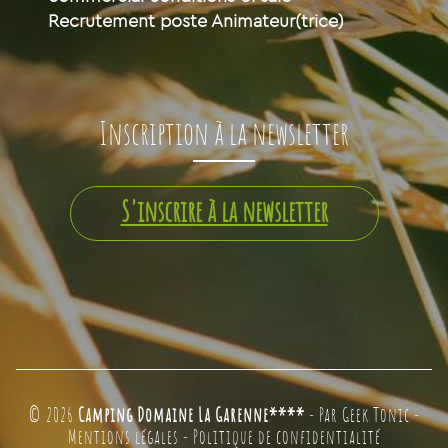
Recrutement poste Animateur(trice)
Inscription à la newsletter
S'inscrire à la newsletter
© 2026
Camping Domaine La Garenne****
- Par
Geek Tonic
-
Mentions légales
-
Politique de confidentialité