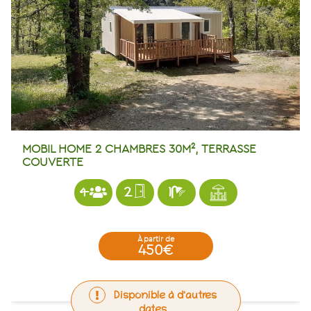
MOBIL HOME 2 CHAMBRES 30M², TERRASSE
COUVERTE
4
2
1
à partir de
450€
Disponible à d'autres
dates