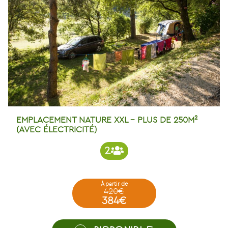
EMPLACEMENT NATURE XXL – PLUS DE 250M²
(AVEC ÉLECTRICITÉ)
2
à partir de
420€
384€