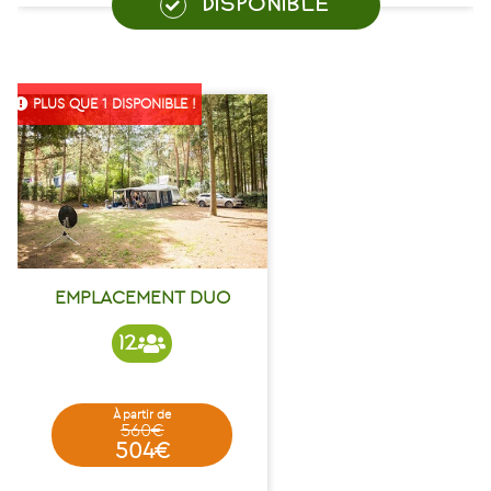
DISPONIBLE
PLUS QUE 1 DISPONIBLE !
EMPLACEMENT DUO
12
à partir de
560€
504€