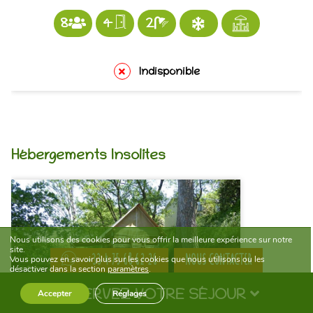
8
4
2
Indisponible
Hébergements Insolites
Nous utilisons des cookies pour vous offrir la meilleure expérience sur notre
site.
NOUS CONTACTER
+33 4 75 68 62 26
Vous pouvez en savoir plus sur les cookies que nous utilisons ou les
désactiver dans la section
paramètres
.
RÉSERVEZ VOTRE SÉJOUR
Accepter
Réglages