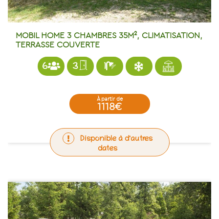
MOBIL HOME 3 CHAMBRES 35M², CLIMATISATION,
TERRASSE COUVERTE
6
3
1
à partir de
1118€
Disponible à d'autres
dates