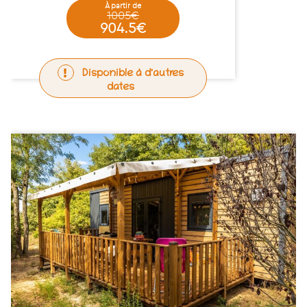
à partir de
1005€
904.5€
Disponible à d'autres
dates