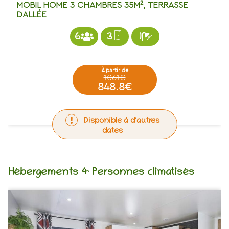
MOBIL HOME 3 CHAMBRES 35M², TERRASSE
DALLÉE
6
3
1
à partir de
1061€
848.8€
Disponible à d'autres
dates
Hébergements 4 Personnes climatisés