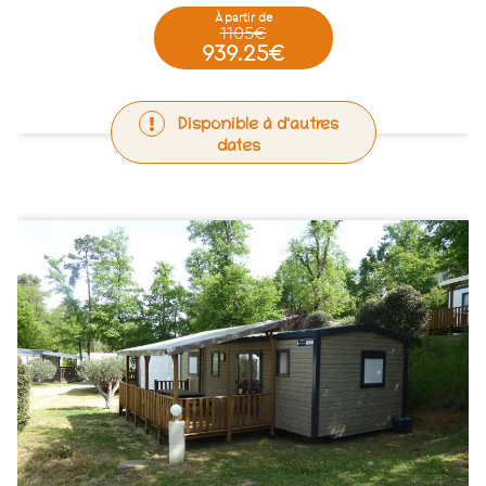
à partir de
1105€
939.25€
Disponible à d'autres
dates