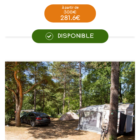
à partir de
308€
281.6€
DISPONIBLE